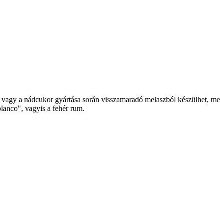
vagy a nádcukor gyártása során visszamaradó melaszból készülhet, melye
blanco", vagyis a fehér rum.