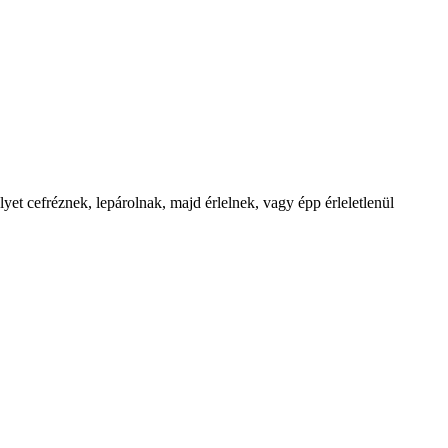
t cefréznek, lepárolnak, majd érlelnek, vagy épp érleletlenül