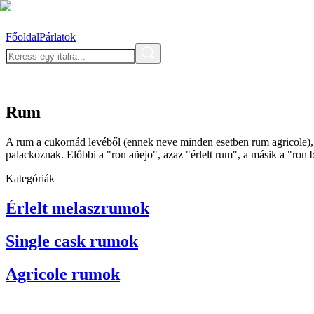
Főoldal
Párlatok
Rum
A rum a cukornád levéből (ennek neve minden esetben rum agricole), 
palackoznak. Előbbi a "ron añejo", azaz "érlelt rum", a másik a "ron 
Kategóriák
Érlelt melaszrumok
Single cask rumok
Agricole rumok