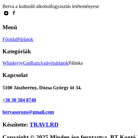
Berva a kulturált alkoholfogyasztás letéteményese
Menü
Főoldal
Párlatok
Kategóriák
Whisk(e)y
Gin
Rum
Agávépárlatok
Pálinka
Kapcsolat
5100 Jászberény, Dózsa György út 34.
+36 30 584 8740
bervasorozo@gmail.com
Készítette:
TRAVLRD
Copyright © 2025 Minden jog fenntartva. BT Kontó 