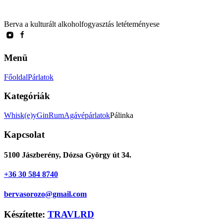
Berva a kulturált alkoholfogyasztás letéteményese
Menü
Főoldal
Párlatok
Kategóriák
Whisk(e)y
Gin
Rum
Agávépárlatok
Pálinka
Kapcsolat
5100 Jászberény, Dózsa György út 34.
+36 30 584 8740
bervasorozo@gmail.com
Készítette:
TRAVLRD