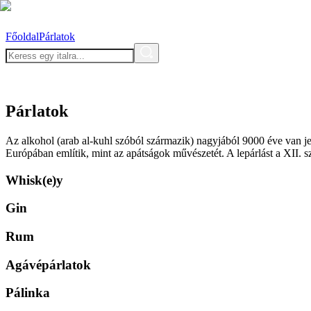
Főoldal
Párlatok
Párlatok
Az alkohol (arab al-kuhl szóból származik) nagyjából 9000 éve van jel
Európában említik, mint az apátságok művészetét. A lepárlást a XII. száz
Whisk(e)y
Gin
Rum
Agávépárlatok
Pálinka