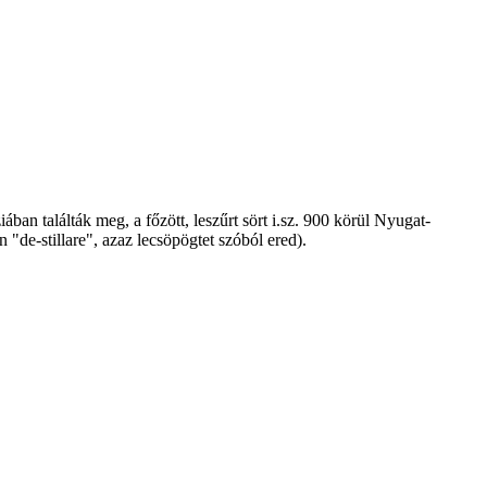
an találták meg, a főzött, leszűrt sört i.sz. 900 körül Nyugat-
n "de-stillare", azaz lecsöpögtet szóból ered).