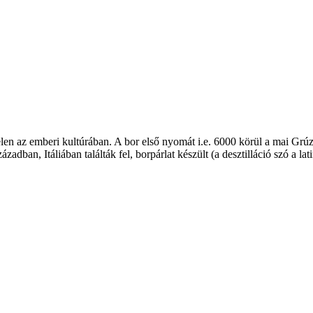
en az emberi kultúrában. A bor első nyomát i.e. 6000 körül a mai Grúziáb
adban, Itáliában találták fel, borpárlat készült (a desztilláció szó a lati