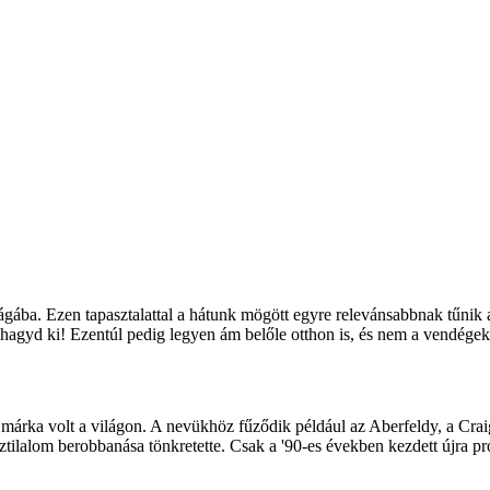
ába. Ezen tapasztalattal a hátunk mögött egyre relevánsabbnak tűnik 
 hagyd ki! Ezentúl pedig legyen ám belőle otthon is, és nem a vendégek 
márka volt a világon. A nevükhöz fűződik például az Aberfeldy, a Craige
esztilalom berobbanása tönkretette. Csak a '90-es években kezdett újra 