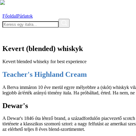
Főoldal
Párlatok
Kevert (blended) whiskyk
Kevert blended whiseky for best experience
Teacher's Highland Cream
A Berva immáron 10 éve merül egyre mélyebbre a (skót) whiskyk világ
legjobb ár/érték arányú tömény itala. Ha próbáltad, érted. Ha nem, ne
Dewar's
A Dewar's 1846 óta létező brand, a századfordulón piacvezető scotch 
története a klasszikus szomorú sztori: a nagy felfutást az amerikai sz
az elérhető teljes 8 éves blend-szortimentet.