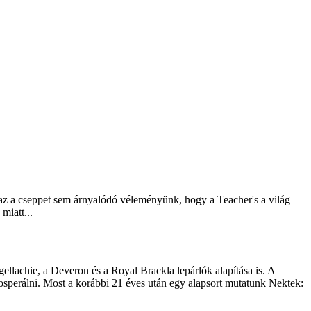
az a cseppet sem árnyalódó véleményünk, hogy a Teacher's a világ
miatt...
llachie, a Deveron és a Royal Brackla lepárlók alapítása is. A
prosperálni. Most a korábbi 21 éves után egy alapsort mutatunk Nektek: