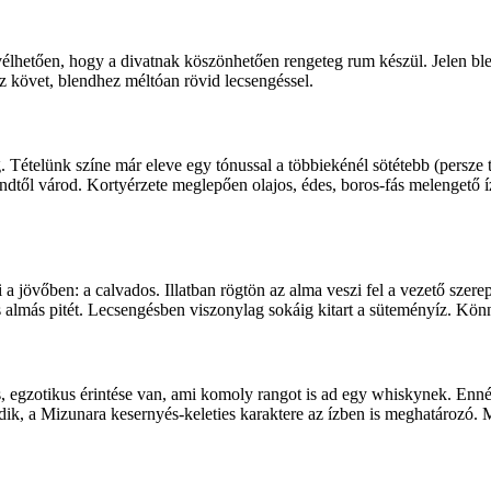
lhetően, hogy a divatnak köszönhetően rengeteg rum készül. Jelen blen
íz követ, blendhez méltóan rövid lecsengéssel.
 Tételünk színe már eleve egy tónussal a többiekénél sötétebb (persze tu
lendtől várod. Kortyérzete meglepően olajos, édes, boros-fás melengető 
a jövőben: a calvados. Illatban rögtön az alma veszi fel a vezető szerep
 almás pitét. Lecsengésben viszonylag sokáig kitart a süteményíz. Könny
 egzotikus érintése van, ami komoly rangot is ad egy whiskynek. Ennél e
lkodik, a Mizunara kesernyés-keleties karaktere az ízben is meghatároz