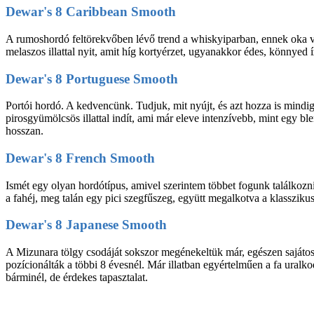
Dewar's 8 Caribbean Smooth
A rumoshordó feltörekvőben lévő trend a whiskyiparban, ennek oka vé
melaszos illattal nyit, amit híg kortyérzet, ugyanakkor édes, könnyed 
Dewar's 8 Portuguese Smooth
Portói hordó. A kedvencünk. Tudjuk, mit nyújt, és azt hozza is mindig.
pirosgyümölcsös illattal indít, ami már eleve intenzívebb, mint egy b
hosszan.
Dewar's 8 French Smooth
Ismét egy olyan hordótípus, amivel szerintem többet fogunk találkozni 
a fahéj, meg talán egy pici szegfűszeg, együtt megalkotva a klasszikus
Dewar's 8 Japanese Smooth
A Mizunara tölgy csodáját sokszor megénekeltük már, egészen sajátos,
pozícionálták a többi 8 évesnél. Már illatban egyértelműen a fa ura
bárminél, de érdekes tapasztalat.