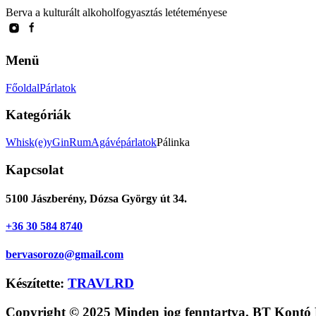
Berva a kulturált alkoholfogyasztás letéteményese
Menü
Főoldal
Párlatok
Kategóriák
Whisk(e)y
Gin
Rum
Agávépárlatok
Pálinka
Kapcsolat
5100 Jászberény, Dózsa György út 34.
+36 30 584 8740
bervasorozo@gmail.com
Készítette:
TRAVLRD
Copyright © 2025 Minden jog fenntartva. BT Kontó 