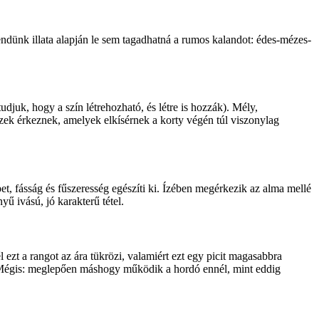
dünk illata alapján le sem tagadhatná a rumos kalandot: édes-mézes-
djuk, hogy a szín létrehozható, és létre is hozzák). Mély,
ízek érkeznek, amelyek elkísérnek a korty végén túl viszonylag
et, fásság és fűszeresség egészíti ki. Ízében megérkezik az alma mellé
ű ivású, jó karakterű tétel.
zt a rangot az ára tükrözi, valamiért ezt egy picit magasabbra
ó. Mégis: meglepően máshogy működik a hordó ennél, mint eddig