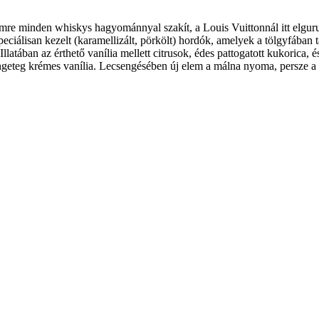
lemre minden whiskys hagyománnyal szakít, a Louis Vuittonnál itt elgu
speciálisan kezelt (karamellizált, pörkölt) hordók, amelyek a tölgyfában
Illatában az érthető vanília mellett citrusok, édes pattogatott kukorica,
e rengeteg krémes vanília. Lecsengésében új elem a málna nyoma, persz