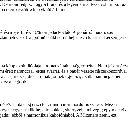
on. De mondhatjuk, hogy a brand és a legenda már kész volt, mikor az
k mentén készült whiskykből áll. Íme:
es érési ideje 13 év, 46%-on palackozták. A pohárból narancsos
 de aztán beleveszik a gyümölcsökbe, a fahéjba és a kakóba. Lecsengése
képp azok illóolajai aromatizálták a végterméket. Nem jelzett érési
 érett naranccsal, erdei avarral, és a babér vezette fűszerkoszorúval
malátás, mézes, diós aromák jönnek egy pici, az illatban megismert
k ez a legjobb.
 46%. Illata elég összetett, mindhárom hordó hozzátesz. Méz és
ölgyes jegyek fedik be, citrusokkal, sherryvel, ami végig egy masszív
agadni, ebből a harmonikus kakofóniából. A Mizunara zseni, ezt