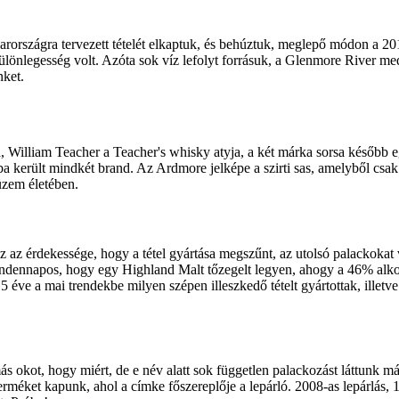
rországra tervezett tételét elkaptuk, és behúztuk, meglepő módon a 201
ülönlegesség volt. Azóta sok víz lefolyt forrásuk, a Glenmore River m
nket.
, William Teacher a Teacher's whisky atyja, a két márka sorsa később 
 került mindkét brand. Az Ardmore jelképe a szirti sas, amelyből csa
 üzem életében.
 az érdekessége, hogy a tétel gyártása megszűnt, az utolsó palackokat v
ndennapos, hogy egy Highland Malt tőzegelt legyen, ahogy a 46% alkoh
5 éve a mai trendekbe milyen szépen illeszkedő tételt gyártottak, ille
kot, hogy miért, de e név alatt sok független palackozást láttunk m
erméket kapunk, ahol a címke főszereplője a lepárló. 2008-as lepárlás, 