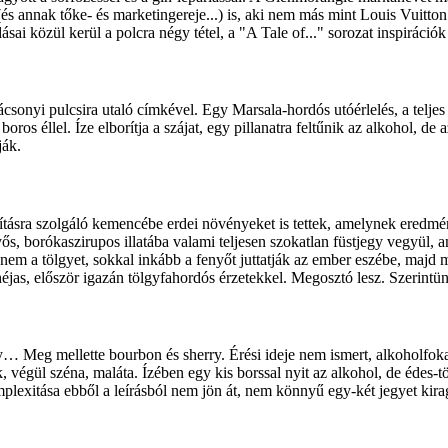
 (és annak tőke- és marketingereje...) is, aki nem más mint Louis Vuitt
ásai közül kerül a polcra négy tétel, a "A Tale of..." sorozat inspiráció
rácsonyi pulcsira utaló címkével. Egy Marsala-hordós utóérlelés, a telj
boros éllel. Íze elborítja a szájat, egy pillanatra feltűnik az alkohol,
ják.
sra szolgáló kemencébe erdei növényeket is tettek, amelynek eredménye
, borókaszirupos illatába valami teljesen szokatlan füstjegy vegyül, ami
 nem a tölgyet, sokkal inkább a fenyőt juttatják az ember eszébe, majd 
héjas, először igazán tölgyfahordós érzetekkel. Megosztó lesz. Szerintün
y… Meg mellette bourbon és sherry. Érési ideje nem ismert, alkoholfoka
, végül széna, maláta. Ízében egy kis borssal nyit az alkohol, de édes-t
plexitása ebből a leírásból nem jön át, nem könnyű egy-két jegyet kir