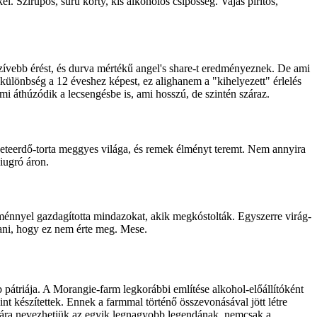
el. Szirupos, sűrű korty, kis alkoholos csípősség. Vajas pirítós,
enzívebb érést, és durva mértékű angel's share-t eredményeznek. De ami
 különbség a 12 éveshez képest, ez alighanem a "kihelyezett" érlelés
mi áthúzódik a lecsengésbe is, ami hosszú, de szintén száraz.
eketeerdő-torta meggyes világa, és remek élményt teremt. Nem annyira
iugró áron.
lménnyel gazdagította mindazokat, akik megkóstolták. Egyszerre virág-
dani, hogy ez nem érte meg. Mese.
 pátriája. A Morangie-farm legkorábbi említése alkohol-előállítóként
int készítettek. Ennek a farmmal történő összevonásával jött létre
 mára nevezhetjük az egyik legnagyobb legendának, nemcsak a