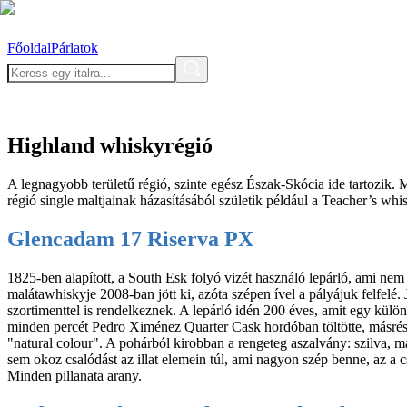
Főoldal
Párlatok
Highland whiskyrégió
A legnagyobb területű régió, szinte egész Észak-Skócia ide tartozik.
régió single maltjainak házasításából születik például a Teacher’s w
Glencadam 17 Riserva PX
1825-ben alapított, a South Esk folyó vizét használó lepárló, ami ne
malátawhiskyje 2008-ban jött ki, azóta szépen ível a pályájuk felfelé
szortimenttel is rendelkeznek. A lepárló idén 200 éves, amit egy kü
minden percét Pedro Ximénez Quarter Cask hordóban töltötte, másrész
"natural colour". A pohárból kirobban a rengeteg aszalvány: szilva, m
sem okoz csalódást az illat elemein túl, ami nagyon szép benne, az a
Minden pillanata arany.