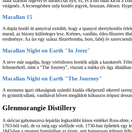
Illata szárított fügével és naranccsal nyit, ez, és a dió miatt kicsit a
virágméz. A lecsengésben szép hordós jegyek, hosszan, édesen. Hype i
Macallan 15
A dupla hordó itt annyival extrább, hogy a spanyol sherryhordós érlel
marad, az bizony különleges lesz. Krémes, vaníliás, édes-fűszeres ill
eredménye. Az íze egy száraz fűszerbomba, bors, fahéj és szerecsendió 
Macallan Night on Earth "In Jerez"
A neve már sugallja, hogy vörösboros hordók adják a karakterét. Félr
felismerhető, mint a "The Journey", viszont a márka (és úgy általába
Macallan Night on Earth "The Journey"
A mostanra igazi ritkaságnak számító kiadás elképesztő sikerrel szer
és gyümölcsillatú, vaníliával bőven megáldott kókuszos trópusi dessze
Glenmorangie Distillery
A skóciai gabonaszesz-lepárlás legkorábbi írásos emlékei Ross-shire,
1703-ból való, de ez még egy sörfőzde volt. 1730-ban építettek egy lep
1843-ban a mostani formájában az üzem, ami hamarosan teljesen felh