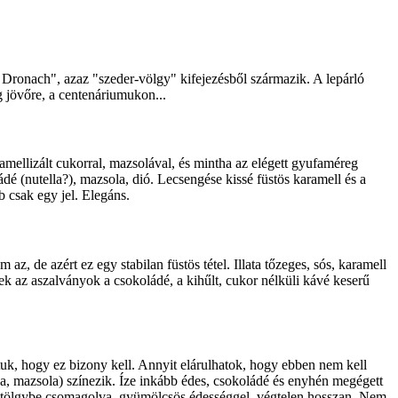
n Dronach", azaz "szeder-völgy" kifejezésből származik. A lepárló
 jövőre, a centenáriumukon...
amellizált cukorral, mazsolával, és mintha az elégett gyufaméreg
dé (nutella?), mazsola, dió. Lecsengése kissé füstös karamell és a
b csak egy jel. Elegáns.
az, de azért ez egy stabilan füstös tétel. Illata tőzeges, sós, karamell
nek az aszalványok a csokoládé, a kihűlt, cukor nélküli kávé keserű
tuk, hogy ez bizony kell. Annyit elárulhatok, hogy ebben nem kell
ya, mazsola) színezik. Íze inkább édes, csokoládé és enyhén megégett
n, tölgybe csomagolva, gyümölcsös édességgel, végtelen hosszan. Nem