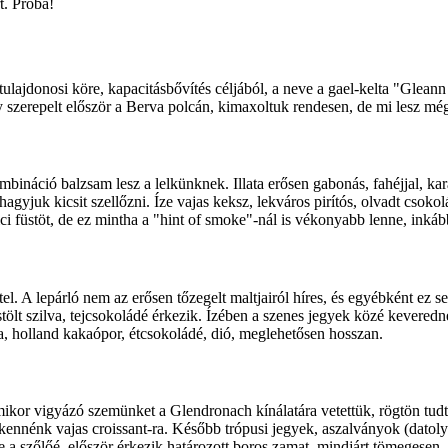
t. Próba!
ulajdonosi köre, kapacitásbővítés céljából, a neve a gael-kelta "Glean
szerepelt először a Berva polcán, kimaxoltuk rendesen, de mi lesz még
ináció balzsam lesz a lelkünknek. Illata erősen gabonás, fahéjjal, kar
yjuk kicsit szellőzni. Íze vajas keksz, lekváros pirítós, olvadt csokolá
ci füstöt, de ez mintha a "hint of smoke"-nál is vékonyabb lenne, inkáb
. A lepárló nem az erősen tőzegelt maltjairól híres, és egyébként ez sem 
füstölt szilva, tejcsokoládé érkezik. Ízében a szenes jegyek közé kevered
ja, holland kakaópor, étcsokoládé, dió, meglehetősen hosszan.
amikor vigyázó szemünket a Glendronach kínálatára vetettük, rögtön tud
 kennénk vajas croissant-ra. Később trópusi jegyek, aszalványok (datol
e a szőlőé, először érkezik határozott boros zamat, mindjárt tömegese