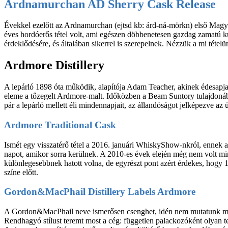
Ardnamurchan AD Sherry Cask Release
Évekkel ezelőtt az Ardnamurchan (ejtsd kb: árd-ná-mörkn) első Magya
éves hordóerős tétel volt, ami egészen döbbenetesen gazdag zamatú k
érdeklődésére, és általában sikerrel is szerepelnek. Nézzük a mi tételü
Ardmore Distillery
A lepárló 1898 óta működik, alapítója Adam Teacher, akinek édesapja
eleme a tőzegelt Ardmore-malt. Időközben a Beam Suntory tulajdonába
pár a lepárló mellett éli mindennapjait, az állandóságot jelképezve az
Ardmore Traditional Cask
Ismét egy visszatérő tétel a 2016. januári WhiskyShow-nkról, ennek az
napot, amikor sorra kerülnek. A 2010-es évek elején még nem volt mi
különlegesebbnek hatott volna, de egyrészt pont azért érdekes, hogy 1
színe előtt.
Gordon&MacPhail Distillery Labels Ardmore
A Gordon&MacPhail neve ismerősen csenghet, idén nem mutatunk más o
Rendhagyó stílust teremt most a cég: független palackozóként olyan t