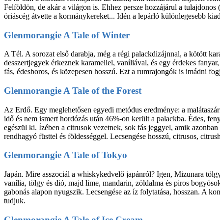
Felföldön, de akár a világon is. Ehhez persze hozzájárul a tulajdonos
óriáscég átvette a kormánykereket... Idén a lepárló különlegesebb kiad
Glenmorangie A Tale of Winter
A Tél. A sorozat első darabja, még a régi palackdizájnnal, a kötött ka
desszertjegyek érkeznek karamellel, vaníliával, és egy érdekes fanyar, 
fás, édesboros, és közepesen hosszú. Ezt a rumrajongók is imádni fog
Glenmorangie A Tale of the Forest
Az Erdő. Egy meglehetősen egyedi metódus eredménye: a malátaszárítá
idő és nem ismert hordózás után 46%-on került a palackba. Édes, fenyős
egészül ki. Ízében a citrusok vezetnek, sok fás jeggyel, amik azonban
rendhagyó füsttel és földességgel. Lecsengése hosszú, citrusos, citrus
Glenmorangie A Tale of Tokyo
Japán. Mire asszociál a whiskykedvelő japánról? Igen, Mizunara tölg
vanília, tölgy és dió, majd lime, mandarin, zöldalma és piros bogyósok
gabonás alapon nyugszik. Lecsengése az íz folytatása, hosszan. A kom
tudjuk.
Glenmorangie A Tale of Ice Cream