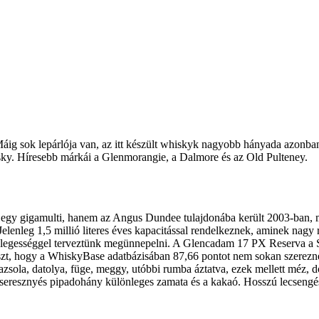
 Máig sok lepárlója van, az itt készült whiskyk nagyobb hányada azonban
hisky. Híresebb márkái a Glenmorangie, a Dalmore és az Old Pulteney.
m egy gigamulti, hanem az Angus Dundee tulajdonába került 2003-ban, m
. Jelenleg 1,5 millió literes éves kapacitással rendelkeznek, aminek nag
lönlegességgel terveztünk megünnepelni. A Glencadam 17 PX Reserva a S
t, hogy a WhiskyBase adatbázisában 87,66 pontot nem sokan szereznek..
azsola, datolya, füge, meggy, utóbbi rumba áztatva, ezek mellett méz, do
 cseresznyés pipadohány különleges zamata és a kakaó. Hosszú lecsengé