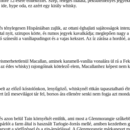
 Dalmore 12-esére emlékeztet. Szép, réteges maláta, péksüteményes jegyekk
de, hype oda, ez azért egy király whisky.
és ténylegesen Hispániában zajlik, az ottani éghajlati sajátosságok int
attal nyit, szirupos körte, és rumos jegyek kavalkádja; meglepően nagy a
színesíti a vaníliapudingot és a vajas kekszet. Az íz zárása a hordóé, a
eismerhetetlenül Macallan, aminek karamell-vanília vonalára ül rá a F
n az édes whisky) rajongóinak kötelező elem, Macallanhez képest nem k
epelt az előző kóstolónkon, lenyűgöző, whiskynél ritkán tapasztalható é
rt ízű mesevilágot tár fel, borsos ára ellenére senki nem fogja azt mon
 és azon belül Tain környékét említik, ami most a Glenmorangie szűkebb
árlót a farm által is használt Tarlogie-forrás mellé, amiben kezdetben g
agyott a sörfőzéssel és a gin-lepárlással. A Glenmorangie márkanevet