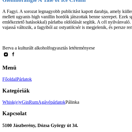
A Fagyi. A sorozat legnagyobb publicitást kapott darabja, amely kül
mellett ugyanis high vanillin hordók játszottak benne szerepet. Ezek 
emlékeztető hatásokkal) párlatba oldódását segítik. A cél nyilvánvaló. 
vajassá változik, a fagyiból az ostyatölcsér is megjelenik, és persz
Berva a kulturált alkoholfogyasztás letéteményese
Menü
Főoldal
Párlatok
Kategóriák
Whisk(e)y
Gin
Rum
Agávépárlatok
Pálinka
Kapcsolat
5100 Jászberény, Dózsa György út 34.