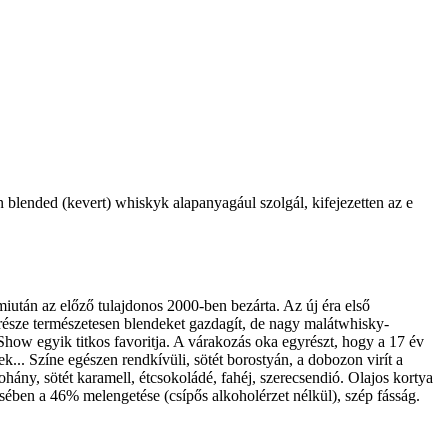
 blended (kevert) whiskyk alapanyagául szolgál, kifejezetten az e
iután az előző tulajdonos 2000-ben bezárta. Az új éra első
y része természetesen blendeket gazdagít, de nagy malátwhisky-
how egyik titkos favoritja. A várakozás oka egyrészt, hogy a 17 év
. Színe egészen rendkívüli, sötét borostyán, a dobozon virít a
hány, sötét karamell, étcsokoládé, fahéj, szerecsendió. Olajos kortya
sében a 46% melengetése (csípős alkoholérzet nélkül), szép fásság.