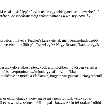
4-es alapítású lepárló ezen tétele egy whiskynek sem nevezhető, 2
edrében, de kiadásaik máig számot tartanak a whiskykedvelők
egybeforrt, mivel a Teacher's karakjetének máig legmeghatározóbb
k kevesebb mint 500 pár fészkel egész Nagy-Britanniában, az egyik
esszük elő a titkos rejtekükből, ahol sötétben, hűvösben várták a
ol is overproofnak számított, így talán ez korábban
tve mellétéve az utódát a kínálatban, hogyan vizsgáznak a Nagyérdemű
ár, és elmondhatjuk, hogy mellé még nem fogtunk velük soha.
15 éves whisky, szintén 46%-on palackozva. Az itt felsorakozó többi