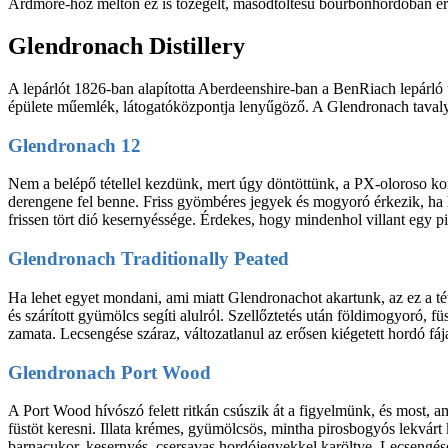
Ardmore-hoz méltón ez is tőzegelt, másodtöltésű bourbonhordóban ér
Glendronach Distillery
A lepárlót 1826-ban alapította Aberdeenshire-ban a BenRiach lepárló t
épülete műemlék, látogatóközpontja lenyűgöző. A Glendronach tavaly 
Glendronach 12
Nem a belépő tétellel kezdünk, mert úgy döntöttünk, a PX-oloroso komb
derengene fel benne. Friss gyömbéres jegyek és mogyoró érkezik, ha hag
frissen tört dió kesernyéssége. Érdekes, hogy mindenhol villant egy pi
Glendronach Traditionally Peated
Ha lehet egyet mondani, ami miatt Glendronachot akartunk, az ez a tétel
és szárított gyümölcs segíti alulról. Szellőztetés után földimogyoró, 
zamata. Lecsengése száraz, változatlanul az erősen kiégetett hordó fá
Glendronach Port Wood
A Port Wood hívószó felett ritkán csúszik át a figyelmünk, és most, 
füstöt keresni. Illata krémes, gyümölcsös, mintha pirosbogyós lekvárt
barnacukor, kesernyés, csersavas hordójegyekkel karöltve. Lecsengés