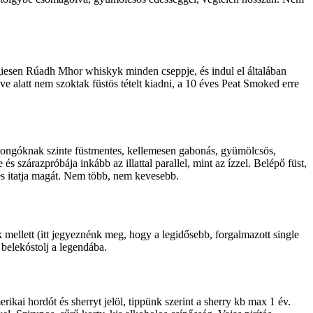
régiesen Rúadh Mhor whiskyk minden cseppje, és indul el általában
e alatt nem szoktak füstös tételt kiadni, a 10 éves Peat Smoked erre
trajongóknak szinte füstmentes, kellemesen gabonás, gyümölcsös,
s szárazpróbája inkább az illattal parallel, mint az ízzel. Belépő füst,
 és itatja magát. Nem több, nem kevesebb.
 mellett (itt jegyeznénk meg, hogy a legidősebb, forgalmazott single
 belekóstolj a legendába.
ikai hordót és sherryt jelöl, tippünk szerint a sherry kb max 1 év.