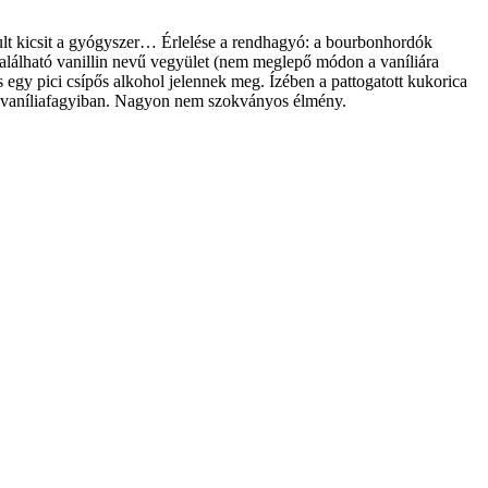
rult kicsit a gyógyszer… Érlelése a rendhagyó: a bourbonhordók
 található vanillin nevű vegyület (nem meglepő módon a vaníliára
 és egy pici csípős alkohol jelennek meg. Ízében a pattogatott kukorica
e a vaníliafagyiban. Nagyon nem szokványos élmény.