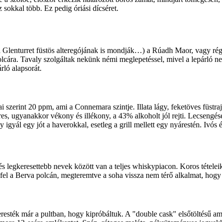
z sokkal több. Ez pedig óriási dícséret.
tve a Glenturret füstös alteregójának is mondják…) a Rúadh Maor, vagy 
cára. Tavaly szolgáltak nekünk némi meglepetéssel, mivel a lepárló nev
rló alapsorát.
ai szerint 20 ppm, ami a Connemara szintje. Illata lágy, feketöves füs
res, ugyanakkor vékony és illékony, a 43% alkoholt jól rejti. Lecsengése é
igyál egy jót a haverokkal, esetleg a grill mellett egy nyárestén. Ivós
s legkeresettebb nevek között van a teljes whiskypiacon. Koros tételeik
k fel a Berva polcán, megteremtve a soha vissza nem térő alkalmat, hogy
eresték már a pultban, hogy kipróbáltuk. A "double cask" elsőtöltésű amer