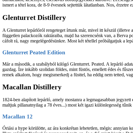
ismert a tétel kora, de 8-9 évesnek sejtettük látatlanban. Nos, érzetre e
Glenturret Distillery
A Glenturret lepárlóról rengeteget írtunk már, mivel itt készül (ille
független palackozók raktáraiba, majd ha szerencsénk van, a Berva pol
cáfolt rá, nagy megelégedésünkre. Most két tétellel próbálgatjuk a lepá
Glenturret Peated Edition
Már a második, a szabályból kilógó Glenturret. Peated. A lepárló adat
gazdag. Íze inkább szolidan földes, mint füstös, emellett édes és fűsze
remek alkalom, hogy megismerkedj a füsttel, ha eddig nem tetted, vagy 
Macallan Distillery
1824-ben alapított lepárló, amely mostanra a legmagasabban jegyzett é
maltjuk pillanatnyilag a 78 éves...) most két igazi különlegesség tűni
Macallan 12
Óriási a hype körülötte, az ára konkrétan lehetetlen, mégis: annyian k